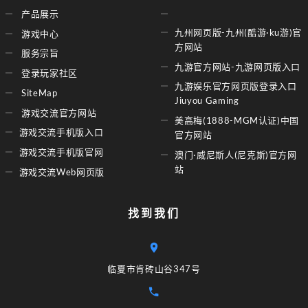
产品展示
九州网页版-九州(酷游·ku游)官
游戏中心
方网站
服务宗旨
九游官方网站-九游网页版入口
登录玩家社区
九游娱乐官方网页版登录入口
SiteMap
Jiuyou Gaming
游戏交流官方网站
美高梅(1888-MGM认证)中国
游戏交流手机版入口
官方网站
游戏交流手机版官网
澳门·威尼斯人(尼克斯)官方网
站
游戏交流Web网页版
找到我们
临夏市肯砖山谷347号