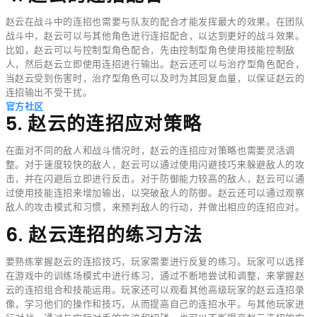
赵云在战斗中的连招也需要与队友的配合才能发挥最大的效果。在团队
战斗中，赵云可以与其他角色进行连招配合，以达到更好的战斗效果。
比如，赵云可以与控制型角色配合，先由控制型角色使用技能控制敌
人，然后赵云立即使用连招进行输出。赵云还可以与治疗型角色配合，
当赵云受到伤害时，治疗型角色可以及时为其回复血量，以保证赵云的
连招输出不受干扰。
官方社区
5. 赵云的连招应对策略
在面对不同的敌人和战斗情况时，赵云的连招应对策略也需要灵活调
整。对于速度较快的敌人，赵云可以通过使用闪避技巧来躲避敌人的攻
击，并在闪避后立即进行反击。对于防御能力较高的敌人，赵云可以通
过使用技能连招来增加输出，以突破敌人的防御。赵云还可以通过观察
敌人的攻击模式和习惯，来预判敌人的行动，并做出相应的连招应对。
6. 赵云连招的练习方法
要熟练掌握赵云的连招技巧，玩家需要进行反复的练习。玩家可以选择
在游戏中的训练场模式中进行练习，通过不断地尝试和调整，来掌握赵
云的连招组合和技能运用。玩家还可以观看其他高级玩家的赵云连招录
像，学习他们的操作和技巧，从而提高自己的连招水平。与其他玩家进