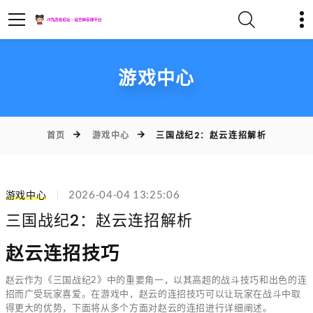
游戏中心
首页
游戏中心
三国战纪2：赵云连招解析
游戏中心
2026-04-04 13:25:06
三国战纪2：赵云连招解析
赵云连招技巧
赵云作为《三国战纪2》中的重要角一，以其高超的战斗技巧和出色的连
招而广受玩家喜爱。在游戏中，赵云的连招技巧可以让玩家在战斗中取
得更大的优势，下面将从多个方面对赵云的连招进行详细阐述。