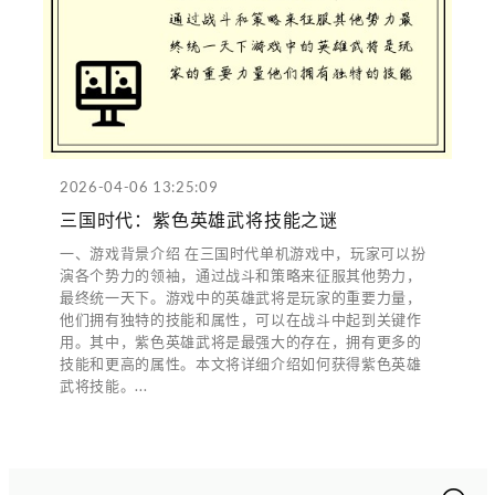
2026-04-06 13:25:09
三国时代：紫色英雄武将技能之谜
一、游戏背景介绍 在三国时代单机游戏中，玩家可以扮
演各个势力的领袖，通过战斗和策略来征服其他势力，
最终统一天下。游戏中的英雄武将是玩家的重要力量，
他们拥有独特的技能和属性，可以在战斗中起到关键作
用。其中，紫色英雄武将是最强大的存在，拥有更多的
技能和更高的属性。本文将详细介绍如何获得紫色英雄
武将技能。...